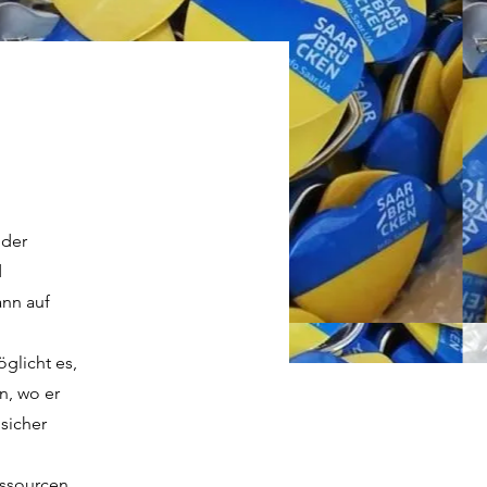
 der
d
ann auf
glicht es,
n, wo er
 sicher
essourcen