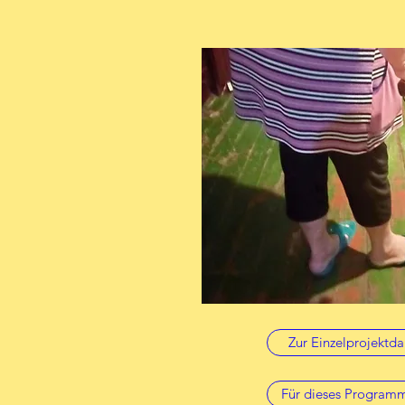
Zur Einzelprojektda
Für dieses Program