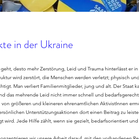
kte in der Ukraine
 geht, desto mehr Zerstörung, Leid und Trauma hinterlässt er in
truktur wird zerstört, die Menschen werden verletzt; physisch un
htigt. Man verliert Familienmitglieder, jung und alt. Der Staat k
nd das mehrende Leid nicht immer schnell und bedarfsgerecht
e von größeren und kleineren ehrenamtlichen AktivistInnen ermö
rsönlichen Unterstützungsaktionen dort einen Beitrag zu leiste
 wird. Jede Hilfe zählt, wenn sie gezielt, bedarfsorientiert und
konzentrieren wir unsere Arbeit darauf, mit den vorhandenen R