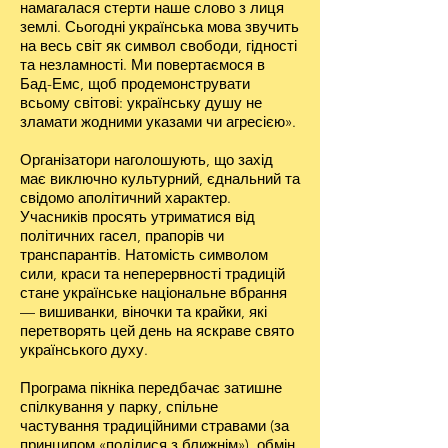
намагалася стерти наше слово з лиця
землі. Сьогодні українська мова звучить
на весь світ як символ свободи, гідності
та незламності. Ми повертаємося в
Бад-Емс, щоб продемонструвати
всьому світові: українську душу не
зламати жодними указами чи агресією».
Організатори наголошують, що захід
має виключно культурний, єднальний та
свідомо аполітичний характер.
Учасників просять утриматися від
політичних гасел, прапорів чи
транспарантів. Натомість символом
сили, краси та неперервності традицій
стане українське національне вбрання
— вишиванки, віночки та крайки, які
перетворять цей день на яскраве свято
українського духу.
Програма пікніка передбачає затишне
спілкування у парку, спільне
частування традиційними стравами (за
принципом «поділися з ближнім»), обмін