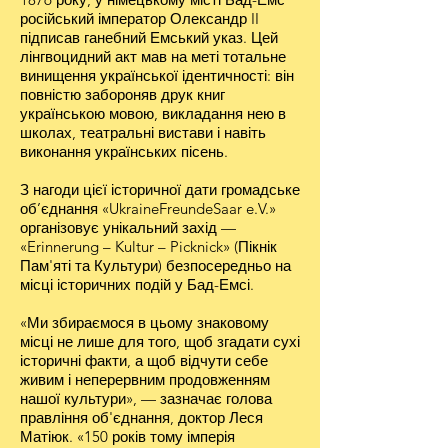
російський імператор Олександр II
підписав ганебний Емський указ. Цей
лінгвоцидний акт мав на меті тотальне
винищення української ідентичності: він
повністю забороняв друк книг
українською мовою, викладання нею в
школах, театральні вистави і навіть
виконання українських пісень.
З нагоди цієї історичної дати громадське
об’єднання «UkraineFreundeSaar e.V.»
організовує унікальний захід —
«Erinnerung – Kultur – Picknick» (Пікнік
Пам'яті та Культури) безпосередньо на
місці історичних подій у Бад-Емсі.
«Ми збираємося в цьому знаковому
місці не лише для того, щоб згадати сухі
історичні факти, а щоб відчути себе
живим і неперервним продовженням
нашої культури», — зазначає голова
правління об'єднання, доктор Леся
Матіюк. «150 років тому імперія