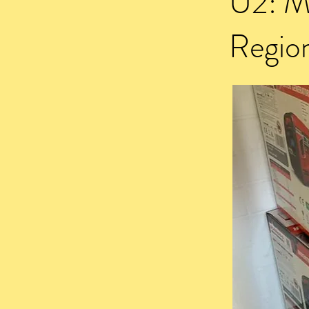
U2: M
Regio