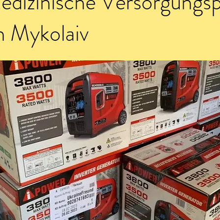
edizinische Versorgungs
n Mykolaiv