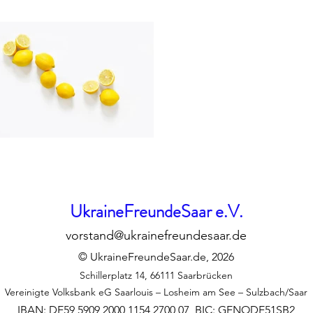
UkraineFreundeSaar e.V.
vorstand@ukrainefreundesaar.de
© UkraineFreundeSaar.de, 2026
Schillerplatz 14, 66111 Saarbrücken
Vereinigte Volksbank eG Saarlouis – Losheim am See – Sulzbach/Saar
IBAN: DE59 5909 2000 1154 2700 07, BIC: GENODE51SB2