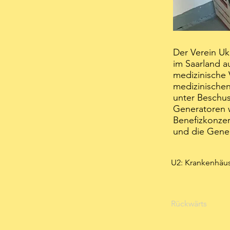
Der Verein Uk
im Saarland a
medizinische 
medizinischen
unter Beschus
Generatoren w
Benefizkonzer
und die Gener
U2: Krankenhäu
Rückwärts