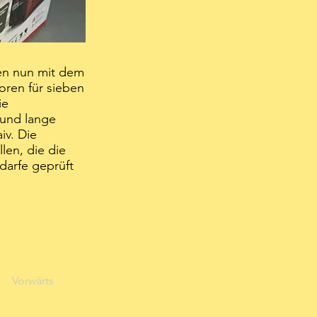
ben nun mit dem
oren für sieben
ie
 und lange
iv. Die
len, die die
darfe geprüft
Vorwärts